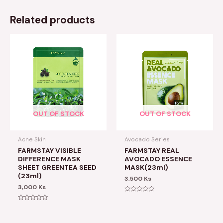
Related products
OUT OF STOCK
OUT OF STOCK
Acne Skin
Avocado Series
FARMSTAY VISIBLE
FARMSTAY REAL
DIFFERENCE MASK
AVOCADO ESSENCE
SHEET GREENTEA SEED
MASK(23ml)
(23ml)
3,500
Ks
3,000
Ks
Rated
0
Rated
out
0
of
out
5
of