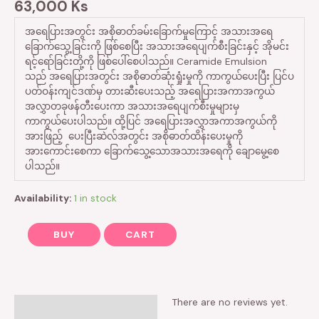
63,000
Ks
အရေပြားအတွင်း အစိုဓာတ်ခမ်းခြောက်မှုကြောင့် အသားအရေ
ခြောက်သွေ့ခြင်းကို ဖြစ်စေပြီး အသားအရေပျက်စီးခြင်းနှင့် အိုမင်း
ရင့်ရော်ခြင်းတို့ကို ဖြစ်ပေါ်စေပါသည်။ Ceramide Emulsion
သည် အရေပြားအတွင်း အစိုဓာတ်ဆုံးရှုံးမှုကို ကာကွယ်ပေးပြီး ပြင်ပ
ပတ်ဝန်းကျင်ဒဏ်မှ တားဆီးပေးသည့် အရေပြားအကာအကွယ်
အလွှာတခုဖန်တီးပေးကာ အသားအရေပျက်စီးမှုများမှ
ကာကွယ်ပေးပါသည်။ ထို့ပြင် အရေပြားအလွှာအကာအကွယ်ကို
အားဖြည့် ပေးပြီးဆဲလ်အတွင်း အစိုဓာတ်ထိန်းပေးမှုကို
အားကောင်းစေကာ ခြောက်သွေ့သောအသားအရေကို ချောမွေ့စေ
ပါသည်။
Availability:
1 in stock
BUY
CART
There are no reviews yet.
Reviews (0)