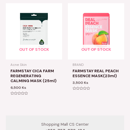
5
OUT OF STOCK
OUT OF STOCK
Acne Skin
BRAND
FARMSTAY CICA FARM
FARMSTAY REAL PEACH
REGENERATING
ESSENCE MASK(23ml)
CALMING MASK (25ml)
3,500
Ks
6,500
Ks
Rated
0
Rated
out
0
of
out
5
of
5
Shopping Mall CS Center