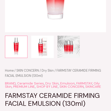
FARMSTAY
Home
/
SKIN CONCERN
/
Dry Skin
/ FARMSTAY CERAMIDE FIRMING
CERAMIDE
FACIAL EMULSION (130ml)
FIRMING
BRAND
,
Ceramide Series
,
Dry Skin
,
Emulsion
,
FARMSTAY
,
Oily
FACIAL
Skin
,
PREMIUM LINE
,
SHOP BY LINE
,
SKIN CONCERN
,
SKINCARE
EMULSION
FARMSTAY CERAMIDE FIRMING
(130ml)
FACIAL EMULSION (130ml)
quantity