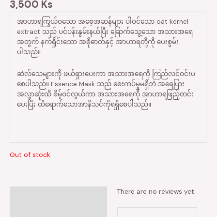
3,500
Ks
အာဟာရကြွယ်ဝသော အစေ့အဆန်များ ပါဝင်သော oat kernel
extract သည် ပင်ပန်းနွမ်းနယ်ပြီး ခြောက်သွေ့သော အသားအရေ
အတွက် နက်ရှိုင်းသော အစိုဓာတ်နှင့် အာဟာရတို့ကို ပေးစွမ်း
ပါသည်။
ဆဲလ်သေများကို ဖယ်ရှားပေးကာ အသားအရေကို ကြည်လင်ဝင်းပ
စေပါသည်။ Essence Mask သည် စေးကပ်မှုမရှိဘဲ အရေပြား
အလွှာဆုံးထိ စိမ့်ဝင်လွယ်ကာ အသားအရေကို အာဟာရဖြည့်တင်း
ပေးပြီး ထိ‌ရောက်သောအာနိသင်ကိုရရှိစေပါသည်။
Out of stock
There are no reviews yet.
Reviews (0)