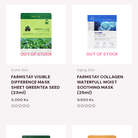
OUT OF STOCK
OUT OF STOCK
Acne Skin
Aging Skin
FARMSTAY VISIBLE
FARMSTAY COLLAGEN
DIFFERENCE MASK
WATERFULL MOIST
SHEET GREENTEA SEED
SOOTHING MASK
(23ml)
(25ml)
3,000
Ks
9,500
Ks
Rated
Rated
0
0
out
out
of
of
5
5