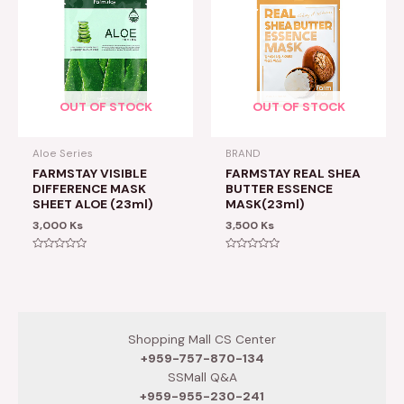
OUT OF STOCK
OUT OF STOCK
Aloe Series
BRAND
FARMSTAY VISIBLE
FARMSTAY REAL SHEA
DIFFERENCE MASK
BUTTER ESSENCE
SHEET ALOE (23ml)
MASK(23ml)
3,000
Ks
3,500
Ks
Rated
Rated
0
0
out
out
of
of
5
5
Shopping Mall CS Center
+959-757-870-134
SSMall Q&A
+959-955-230-241