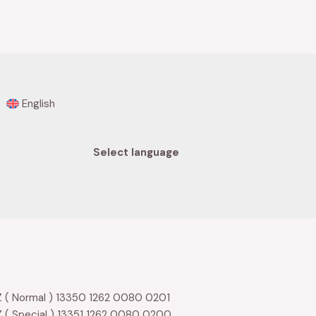
Rated
0
out
of
5
English
Select language
 ( Normal ) 13350 1262 0080 0201
 ( Special ) 13351 1262 0080 0200