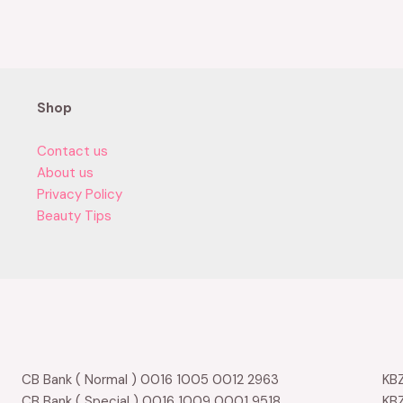
0
out
of
5
Shop
Contact us
About us
Privacy Policy
Beauty Tips
CB Bank ( Normal ) 0016 1005 0012 2963
KBZ
CB Bank ( Special ) 0016 1009 0001 9518
KBZ