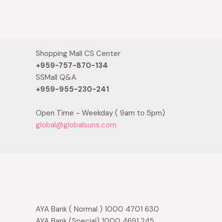
0
0
out
out
of
of
5
5
Shopping Mall CS Center
+959-757-870-134
SSMall Q&A
+959-955-230-241
Open Time - Weekday ( 9am to 5pm)
global@globalsuns.com
AYA Bank ( Normal ) 1000 4701 630
AYA Bank (Special) 1000 4691 245