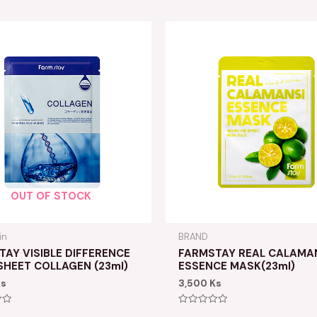
OUT OF STOCK
in
BRAND
AY VISIBLE DIFFERENCE
FARMSTAY REAL CALAMA
SHEET COLLAGEN (23ml)
ESSENCE MASK(23ml)
Ks
3,500
Ks
Rated