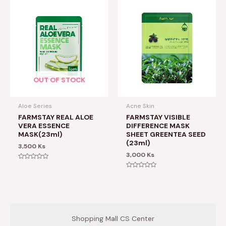
OUT OF STOCK
Aloe Series
Acne Skin
FARMSTAY REAL ALOE
FARMSTAY VISIBLE
VERA ESSENCE
DIFFERENCE MASK
MASK(23ml)
SHEET GREENTEA SEED
(23ml)
3,500
Ks
3,000
Ks
Rated
0
Rated
out
0
of
out
5
of
5
Shopping Mall CS Center