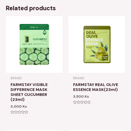
Related products
BRAND
BRAND
FARMSTAY VISIBLE
FARMSTAY REAL OLIVE
DIFFERENCE MASK
ESSENCE MASK(23ml)
SHEET CUCUMBER
3,500
Ks
(23ml)
3,000
Ks
Rated
0
out
of
Rated
5
0
out
of
5