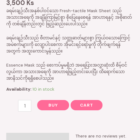
3,500
Ks
ခရမ်းချဉ်သီးအနှစ်ပါ၀င်သော Fresh-tactile Mask Sheet သည်
အသားအရေကို အချိန်ကြာမြင့်စွာ စိုပြေနေစေရန် အာဟာရနှင့် အစိုဓာတ်
ကို တစ်ချိန်တည်းတွင် ဖြည့်ဆည်းပေးပါသည်။
ခရမ်းချဉ်သီးသည် ဗီတာမင်နှင့် သတ္တုဓာတ်များစွာ ကြွယ်ဝသောကြောင့်
အမဲစက်များကို လျော့ပါးစေကာ အိုမင်းရင့်ရော်မှုကို တိုက်ဖျက်ရန်
အတွက် အထူးကောင်းမွန်သည်။
Essence Mask သည် စေးကပ်မှုမရှိဘဲ အရေပြားအလွှာဆုံးထိ စိမ့်ဝင်
လွယ်ကာ အသားအရေကို အာဟာရဖြည့်တင်းပေးပြီး ထိ‌ရောက်သော
အာနိသင်ကိုရရှိစေပါသည်။
Availability:
10 in stock
BUY
CART
There are no reviews yet.
Reviews (0)