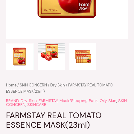
FARMSTAY
Home
/
SKIN CONCERN
/
Dry Skin
/ FARMSTAY REAL TOMATO
REAL
ESSENCE MASK(23ml)
TOMATO
BRAND
,
Dry Skin
,
FARMSTAY
,
Mask/Sleeping Pack
,
Oily Skin
,
SKIN
ESSENCE
CONCERN
,
SKINCARE
MASK(23ml)
FARMSTAY REAL TOMATO
quantity
ESSENCE MASK(23ml)