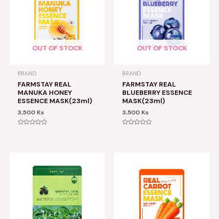
OUT OF STOCK
OUT OF STOCK
BRAND
BRAND
FARMSTAY REAL
FARMSTAY REAL
MANUKA HONEY
BLUEBERRY ESSENCE
ESSENCE MASK(23ml)
MASK(23ml)
3,500
Ks
3,500
Ks
Rated
Rated
0
0
out
out
of
of
5
5