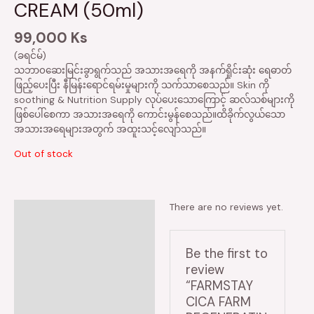
CREAM (50ml)
99,000
Ks
(ခရင်မ်)
သဘာ၀ဆေးမြင်းခွာရွက်သည် အသားအရေကို အနက်ရှိုင်းဆုံး ရေဓာတ်
ဖြည့်ပေးပြီး နီမြန်းရောင်ရမ်းမှုများကို သက်သာစေသည်။ Skin ကို
soothing & Nutrition Supply လုပ်ပေးသောကြောင့် ဆလ်သစ်များကို
ဖြစ်ပေါ်စေကာ အသားအရေကို ကောင်းမွန်စေသည်။ထိခိုက်လွယ်သော
အသားအရေများအတွက် အထူးသင့်လျော်သည်။
Out of stock
There are no reviews yet.
Reviews (0)
Be the first to
review
“FARMSTAY
CICA FARM