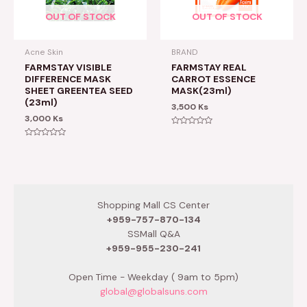
OUT OF STOCK
OUT OF STOCK
Acne Skin
BRAND
FARMSTAY VISIBLE
FARMSTAY REAL
DIFFERENCE MASK
CARROT ESSENCE
SHEET GREENTEA SEED
MASK(23ml)
(23ml)
3,500
Ks
3,000
Ks
Rated
0
Rated
out
0
of
out
5
of
5
Shopping Mall CS Center
+959-757-870-134
SSMall Q&A
+959-955-230-241
Open Time - Weekday ( 9am to 5pm)
global@globalsuns.com