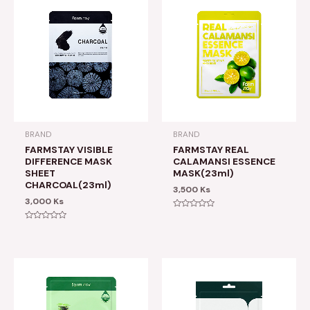
BRAND
BRAND
FARMSTAY VISIBLE
FARMSTAY REAL
DIFFERENCE MASK
CALAMANSI ESSENCE
SHEET
MASK(23ml)
CHARCOAL(23ml)
3,500
Ks
3,000
Ks
Rated
0
Rated
out
0
of
out
5
of
5