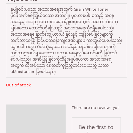
နုပျိုဝင်းပသော အသားအရေအတွက် Grain White Toner
မိုင်နိုအက်စစ်ကြွယ်ဝသော အုတ်ဂျုံ၊ မုယောစပါး စသည့် အစေ့
အဆန်များသည် အသားအရေသန်စွမ်းမှုအတွက် အထောက်အကူ
ဖြစ်စေကာ တောက်ပစိုပြေသည့် အသားအရေကိုရရှိစေပါသည်။
အသားအရေခြောက်သွေ့ ယားယံခြင်းနှင့် ကျိန်းစပ်ခြင်းများကို
သက်သာစေပြီး ပြင်ပပတ်ဝန်းကျင်ဒဏ်များမှ ကာကွယ်ပေးပါသည်။
ချွေးပေါက်တွင် ပိတ်ဆို့နေသော အဆီနှင့်အညစ်အကြေး များကို
ညင်သာစွာဖယ်ရှားပေးကာ အသားအရေလှုပ်ဆောင်မှုကို မြှင့်တင်
ပေးပါသည်။ အဆီပြန်ခြင်းကိုထိန်းချုပ်ပေးကာ အသားအရေ
အတွက် လိုအပ်သော ရေဓာတ်ကိုဖြည့်တင်းပေးသည့် သဘာ
ဝMoisturizer ဖြစ်ပါသည်။
Out of stock
There are no reviews yet.
Reviews (0)
Be the first to