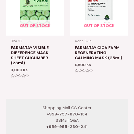
OUT OF STOCK
OUT OF STOCK
BRAND
Acne Skin
FARMSTAY VISIBLE
FARMSTAY CICA FARM
DIFFERENCE MASK
REGENERATING
SHEET CUCUMBER
CALMING MASK (25ml)
(23ml)
6,500
Ks
3,000
Ks
Rated
0
Rated
out
0
of
out
5
of
5
Shopping Mall CS Center
+959-757-870-134
SSMall Q&A
+959-955-230-241