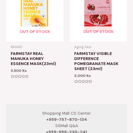
OUT OF STOCK
OUT OF STOCK
BRAND
Aging Skin
FARMSTAY REAL
FARMSTAY VISIBLE
MANUKA HONEY
DIFFERENCE
ESSENCE MASK(23ml)
POMEGRANATE MASK
SHEET (23ml)
3,500
Ks
3,000
Ks
Rated
0
Rated
out
0
of
out
5
of
5
Shopping Mall CS Center
+959-757-870-134
SSMall Q&A
+959-955-230-241