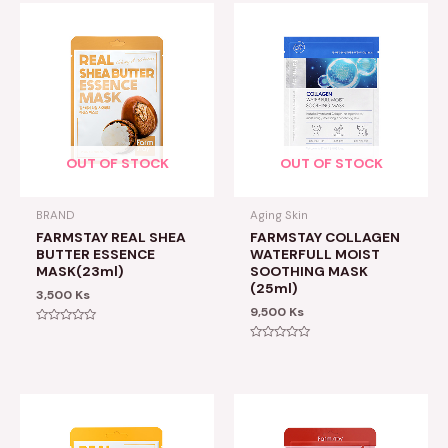
OUT OF STOCK
OUT OF STOCK
BRAND
Aging Skin
FARMSTAY REAL SHEA
FARMSTAY COLLAGEN
BUTTER ESSENCE
WATERFULL MOIST
MASK(23ml)
SOOTHING MASK
(25ml)
3,500
Ks
9,500
Ks
Rated
0
Rated
out
0
of
out
5
of
5