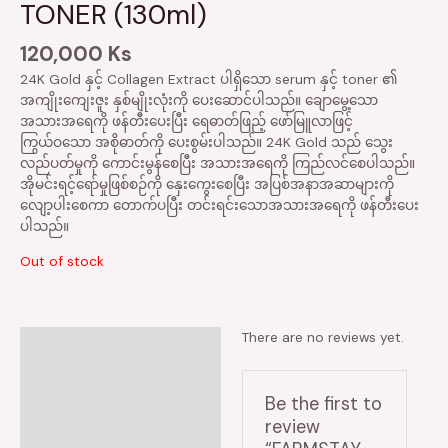
TONER (130ml)
120,000
Ks
24K Gold နှင့် Collagen Extract ပါရှိသော serum နှင့် toner ၏
အကျိုးကျေးဇူး နှစ်မျိုးလုံးကို ပေးဆောင်ပါသည်။ ချောမွေ့သော
အသားအရေကို ဖန်တီးပေးပြီး ရေဓာတ်ဖြည့် ဖော်မြူလာဖြင့်
ကြွယ်ဝသော အစိုဓာတ်ကို ပေးစွမ်းပါသည်။ 24K Gold သည် သွေး
လည်ပတ်မှုကို ကောင်းမွန်စေပြီး အသားအရေကို ကြည်လင်စေပါသည်။
အိုမင်းရင့်ရော်မှုဖြစ်စဉ်ကို နှေးကွေးစေပြီး အပြစ်အနာအဆာများကို
လျော့ပါးစေကာ တောက်ပပြီး တင်းရင်းသောအသားအရေကို ဖန်တီးပေး
ပါသည်။
Out of stock
There are no reviews yet.
Reviews (0)
Be the first to
review