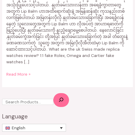
အသုံးပြုပေးသင့်ပါတယ်.. နှုတ်ခမ်းသားလန်တာ အရေခွံကွာတာတွေ
အတွက် Lip Balm ဟာအထိရောက်ဆုံးနဲ့ အမြန်ဆန်ဆုံး ကုသနည်းတစ်
လက်ဖြစ်ပါတယ် အမြဲတန်းလိုလို နှုတ်ခမ်းသားခြောက်ပြီး အရေခွံလန်
နေတဲ့ သူလေးတွေအတွက် Lip Balm ဟာ လိုအပ်တဲ့ အာဟာရဓာတ်ကို
ဖြည့်ပေးပြီး နှုတ်ခမ်းသားကို နူးညံ့ချောမွေ့စေပါတယ်.. နေလောင်ခြင်း
,နှုတ်ခမ်းကွဲအက်ခြင်း တို့အပြင် နှုတ်ခမ်းသားခြောက်တဲ့ အခါ တံတွေးနဲ့
ခဏခဏသက်တဲ့ သူတွေ အတွက် အမြဲလိုလိုအိတ်ထဲမှာ Lip Balm ကို
ဆောင်ထားသင့်ပါတယ်.. What are the uk Swiss made replica
watches review? 1:1 fake Rolex, Omega and Cartier fake
watches […]
Read More »
Language
English