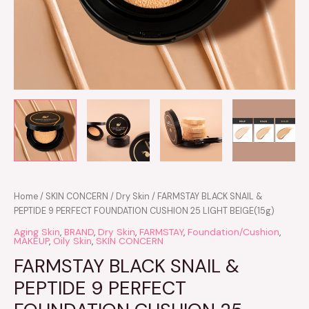
Home
/
SKIN CONCERN
/
Dry Skin
/ FARMSTAY BLACK SNAIL &
PEPTIDE 9 PERFECT FOUNDATION CUSHION 25 LIGHT BEIGE(15g)
Aging Skin
,
BRAND
,
Dry Skin
,
FARMSTAY
,
Foundation/Cushion
,
MAKEUP
,
Oily Skin
,
SKIN CONCERN
FARMSTAY BLACK SNAIL &
PEPTIDE 9 PERFECT