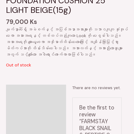
FOUNDATION CUSHION 25
LIGHT BEIGE(15g)
79,000
Ks
မျက်နှာပေါ်ရှိ အမဲစက်နှင့် အပြစ်အနာအဆာများကို သဘာဝကျကျ ဖုံးအုပ်
ပေးကာ အသားအရေနှင့် တစ်ထပ်တည်းကျသော Look ကို ပေးစွမ်းပါသည်။
အသားအရေကို ချောမွေ့စေကာ အစိုဓာတ်ထိန်းပေးသောကြောင့် အချိန်ကြာမြင့်စွာ
မိတ်ကပ်သားကို ထိန်းသိမ်းပေးပါသည်။ အသားလတ်နှင့် အသားညိုသောသူများ
အတွက် သင့်လျော်သော အဝါရောင်ဖောက်ကာလာဖြစ်ပါသည်။
Out of stock
There are no reviews yet.
Reviews (0)
Be the first to
review
“FARMSTAY
BLACK SNAIL