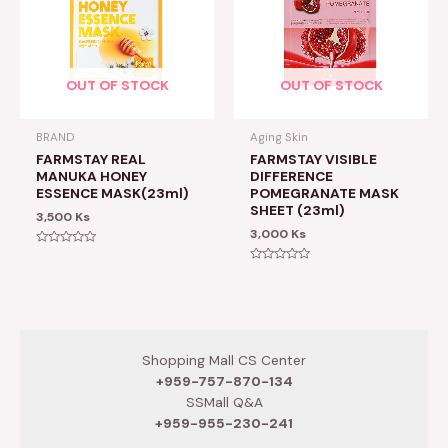
OUT OF STOCK
OUT OF STOCK
BRAND
Aging Skin
FARMSTAY REAL
FARMSTAY VISIBLE
MANUKA HONEY
DIFFERENCE
ESSENCE MASK(23ml)
POMEGRANATE MASK
SHEET (23ml)
3,500
Ks
3,000
Ks
Rated
0
Rated
out
0
of
out
5
of
5
Shopping Mall CS Center
+959-757-870-134
SSMall Q&A
+959-955-230-241