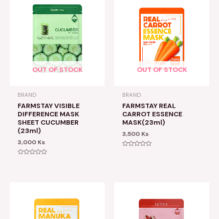
OUT OF STOCK
OUT OF STOCK
BRAND
BRAND
FARMSTAY VISIBLE
FARMSTAY REAL
DIFFERENCE MASK
CARROT ESSENCE
SHEET CUCUMBER
MASK(23ml)
(23ml)
3,500
Ks
3,000
Ks
Rated
0
Rated
out
0
of
out
5
of
5