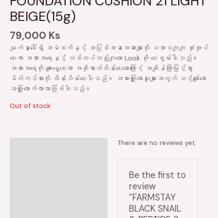
FOUNDATION CUSHION 21 LIGHT
BEIGE(15g)
79,000
Ks
မျက်နှာပေါ်ရှိ အမဲစက်နှင့် အပြစ်အနာအဆာများကို သဘာဝကျကျ ဖုံးအုပ်
ပေးကာ အသားအရေနှင့် တစ်ထပ်တည်းကျသော Look ကို ပေးစွမ်းပါသည်။
အသားအရေကို ချောမွေ့စေကာ အစိုဓာတ်ထိန်းပေးသောကြောင့် အချိန်ကြာမြင့်စွာ
မိတ်ကပ်သားကို ထိန်းသိမ်းပေးပါသည်။ အသားဖြူသောသူများအတွက် သင့်လျော်သော
အဖြူဖောက်ကာလာဖြစ်ပါသည်။
Out of stock
There are no reviews yet.
Reviews (0)
Be the first to
review
“FARMSTAY
BLACK SNAIL