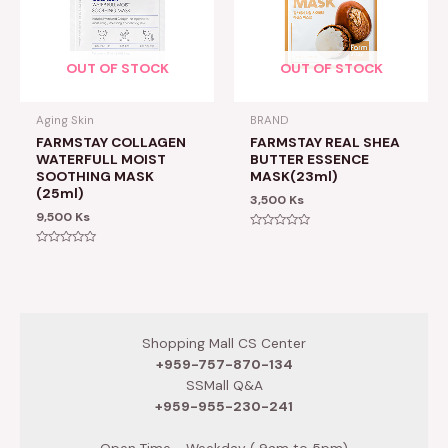
OUT OF STOCK
OUT OF STOCK
Aging Skin
BRAND
FARMSTAY COLLAGEN
FARMSTAY REAL SHEA
WATERFULL MOIST
BUTTER ESSENCE
SOOTHING MASK
MASK(23ml)
(25ml)
3,500
Ks
9,500
Ks
Rated
0
Rated
out
0
of
out
5
of
5
Shopping Mall CS Center
+959-757-870-134
SSMall Q&A
+959-955-230-241
Open Time - Weekday ( 9am to 5pm)