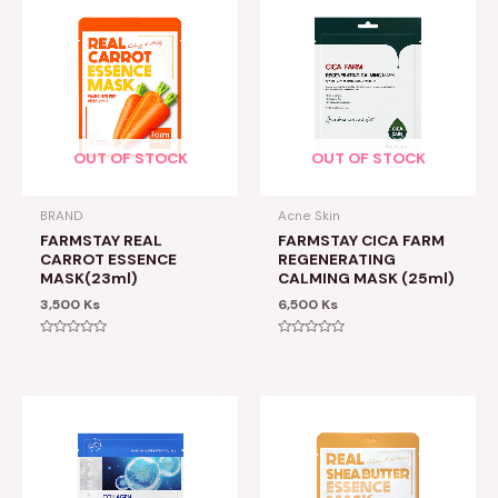
OUT OF STOCK
OUT OF STOCK
BRAND
Acne Skin
FARMSTAY REAL
FARMSTAY CICA FARM
CARROT ESSENCE
REGENERATING
MASK(23ml)
CALMING MASK (25ml)
3,500
Ks
6,500
Ks
Rated
Rated
0
0
out
out
of
of
5
5