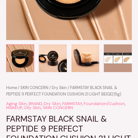
Home
/
SKIN CONCERN
/
Dry Skin
/ FARMSTAY BLACK SNAIL &
PEPTIDE 9 PERFECT FOUNDATION CUSHION 21 LIGHT BEIGE(15g)
Aging Skin
,
BRAND
,
Dry Skin
,
FARMSTAY
,
Foundation/Cushion
,
MAKEUP
,
Oily Skin
,
SKIN CONCERN
FARMSTAY BLACK SNAIL &
PEPTIDE 9 PERFECT